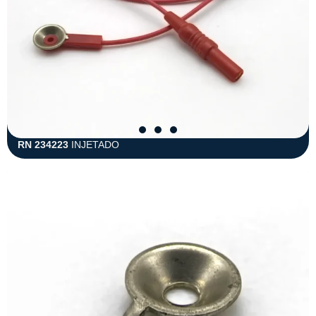
RN 234223
INJETADO